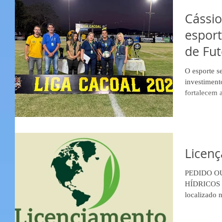
ocorrer nos
apenas que 
Cássio
das placas”,
esport
Santos, pre
de Fut
inves
O esporte 
investiment
fortalecem 
desta sexta-
Liga Cacoal
competições
famílias e 
esporte. Ne
Licenç
deputado es
parlamentar
PEDIDO O
HÍDRICOS
localizado na
Setor Gy Pa
CPF 037.779