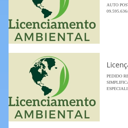
AUTO POST
09.595.636/
Setembro nº
Cacoal/RO. 
Municipal 
RENOVAÇÃ
atividade d
Licenç
PEDIDO R
SIMPLIFICADA ME SERVIÇ
ESPECIALIZ
46.492.276/
2815, Centr
que requere
Ambiente 
LICENÇA A
atividade de