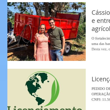
c
Cássio
e ent
agríco
rurais
O fortaleci
uma das ban
Desta vez, 
Produtores 
Seringueira
recurso par
basculante,
no transpor
Licenç
entrega rep
da região, 
PEDIDO D
OPERAÇÃO
CNPJ: 11.50
3197 Bairro