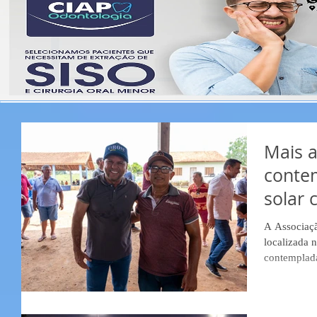
Mais a
conte
solar 
A Associaçã
localizada 
contemplada
assegurados
ao Governo 
restando ag