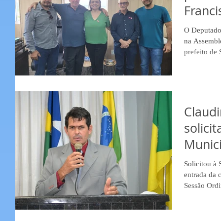
Franc
O Deputado 
na Assemblei
prefeito de 
Claudi
solici
Munici
sinali
Solicitou à
entrada da 
Sessão Ordin