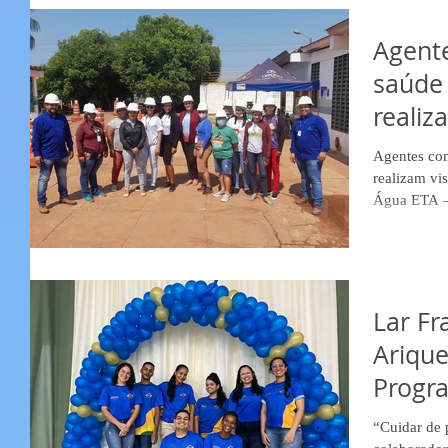
Agent
saúde
realiz
Estaç
Agentes com
realizam vi
Água ETA – 
Lar Fr
Ariqu
Progr
“Cuidar de 