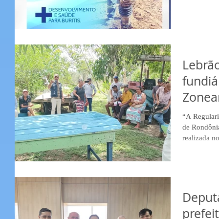
Lebrão
fundiá
Zonea
do Es
“A Regulari
de Rondônia
realizada no
Deput
prefei