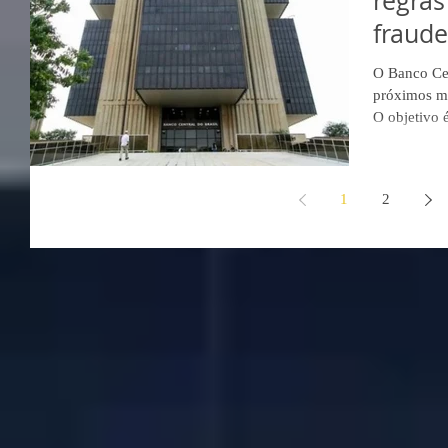
regras
fraud
O Banco Cen
próximos m
O objetivo é
1
2