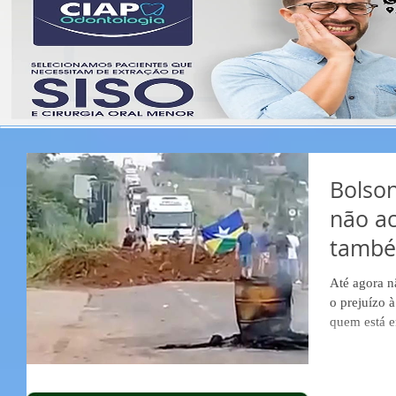
Bolson
não ac
també
impedi
Até agora não for
o prejuízo 
quem está e