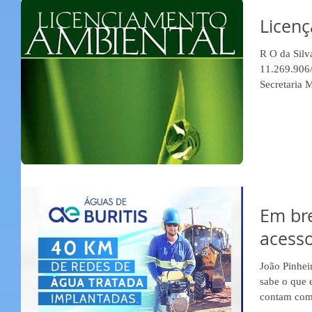
Licenç
R O da Sil
11.269.906/
Secretaria 
Em bre
acesso
João Pinhei
sabe o que 
contam com 