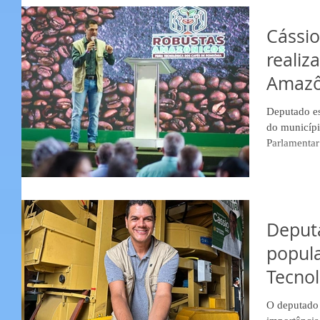
Cássio
realiz
Amazô
Deputado es
do municípi
Parlamentar 
Deput
popula
Tecnol
Amazô
O deputado 