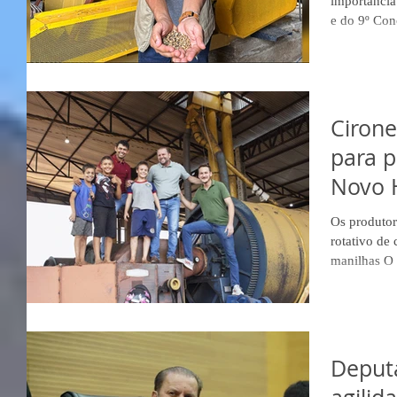
importância
e do 9º Con
Cirone
para p
Novo 
Os produto
rotativo de 
manilhas O 
Deput