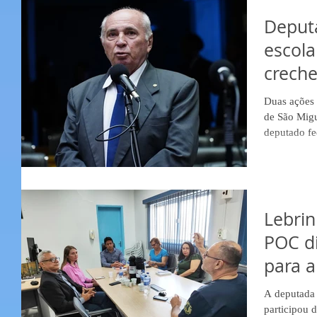
Deput
escola
crech
Guapo
Duas ações 
de São Migu
deputado fed
Lebrin
POC d
para a
A deputada 
participou 