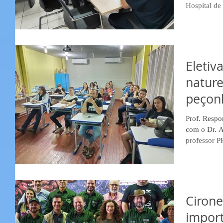
Hospital de 
Eletiv
nature
peçon
Prof. Respo
com o Dr. Andreimar M. Soares, pesquisador e
professor PP
Cirone
import