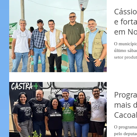
recolhedora
agradecimen
Cássio
compromisso
e fort
indicação e 
em No
O município
último sába
setor produ
localizada 
oficialment
investiment
deputado es
presidente 
Progr
estrutura r
mais d
melhores co
Cacoa
O programa 
pelo deputa