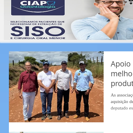
Apoio 
melhor
produ
As associaç
aquisição d
deputado es
335.000,00 
recurso ser
Rurais Rio