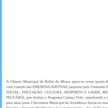
A Câmara Municipal de Rolim de Moura aprovou nessa quarta-fei
com votação das EMENDAS ADITIVAS, proposta pela Comissão
SOCIAL, EDUCAÇÃO, CULTURA, DESPORTO E LAZER, ME
PECUÁRIA, que Institui o Programa Criança Feliz, autorizando a co
para atuar junto à Secretaria Municipal de Assistência Social no mu
Ficando a Emenda Modificativa da seguinte forma - Art. 1º Dá nova 