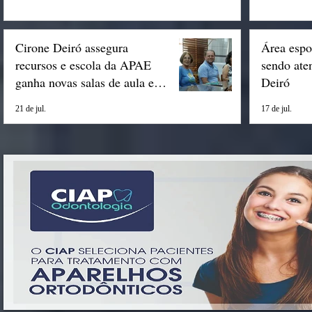
Cirone Deiró assegura
Área espo
recursos e escola da APAE
sendo ate
ganha novas salas de aula em
Deiró
Espigão
21 de jul.
17 de jul.