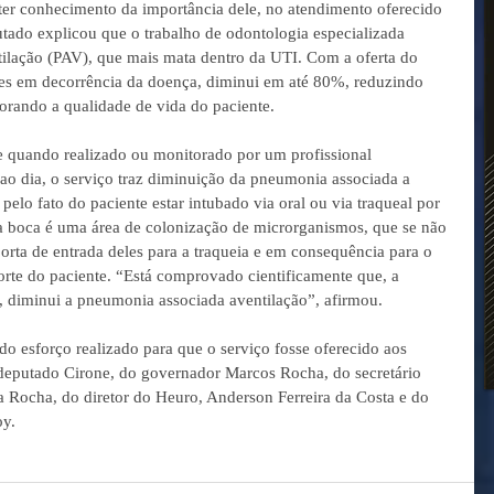
 ter conhecimento da importância dele, no atendimento oferecido 
tado explicou que o trabalho de odontologia especializada 
ilação (PAV), que mais mata dentro da UTI. Com a oferta do 
tes em decorrência da doença, diminui em até 80%, reduzindo 
rando a qualidade de vida do paciente.
e quando realizado ou monitorado por um profissional 
ao dia, o serviço traz diminuição da pneumonia associada a 
pelo fato do paciente estar intubado via oral ou via traqueal por 
 a boca é uma área de colonização de microrganismos, que se não 
orta de entrada deles para a traqueia e em consequência para o 
te do paciente. “Está comprovado cientificamente que, a 
, diminui a pneumonia associada aventilação”, afirmou.
do esforço realizado para que o serviço fosse oferecido aos 
 deputado Cirone, do governador Marcos Rocha, do secretário 
da Rocha, do diretor do Heuro, Anderson Ferreira da Costa e do 
oy.