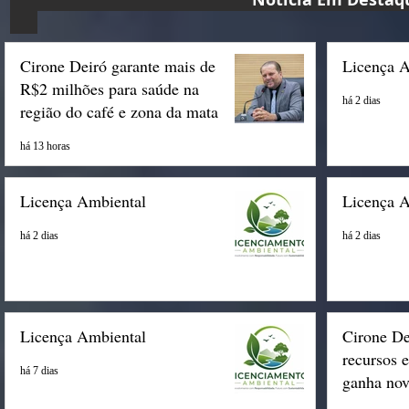
Cirone Deiró garante mais de
Licença 
R$2 milhões para saúde na
há 2 dias
região do café e zona da mata
há 13 horas
Licença Ambiental
Licença 
há 2 dias
há 2 dias
Licença Ambiental
Cirone De
recursos 
há 7 dias
ganha nov
Espigão