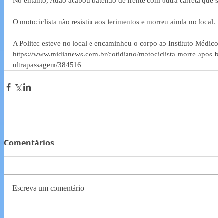
No entanto, Adão acabou batendo de frente com outra carreta que s
O motociclista não resistiu aos ferimentos e morreu ainda no local.
A Politec esteve no local e encaminhou o corpo ao Instituto Médic
https://www.midianews.com.br/cotidiano/motociclista-morre-apos-b
ultrapassagem/384516
Comentários
Escreva um comentário