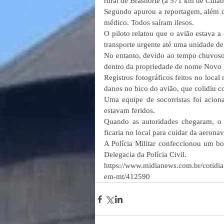
rural de Brasnorte (a 571 km de Cuiab
Segundo apurou a reportagem, além do
médico. Todos saíram ilesos.
O piloto relatou que o avião estava 
transporte urgente até uma unidade de
No entanto, devido ao tempo chuvoso,
dentro da propriedade de nome Novo 
Registros fotográficos feitos no loca
danos no bico do avião, que colidiu co
Uma equipe de socorristas foi aciona
estavam feridos.
Quando as autoridades chegaram, o 
ficaria no local para cuidar da aeron
A Polícia Militar confeccionou um bo
Delegacia da Polícia Civil.
https://www.midianews.com.br/cotidi
em-mt/412590