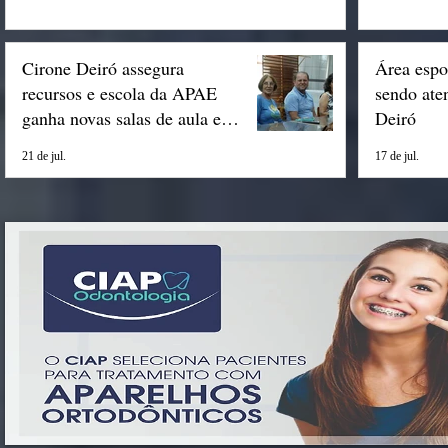
Cirone Deiró assegura
Área espo
recursos e escola da APAE
sendo ate
ganha novas salas de aula em
Deiró
Espigão
21 de jul.
17 de jul.