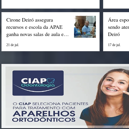
Cirone Deiró assegura
Área espo
recursos e escola da APAE
sendo ate
ganha novas salas de aula em
Deiró
Espigão
21 de jul.
17 de jul.