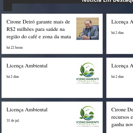
Cirone Deiró garante mais de
Licença 
R$2 milhões para saúde na
há 2 dias
região do café e zona da mata
há 22 horas
Licença Ambiental
Licença 
há 2 dias
há 2 dias
Licença Ambiental
Cirone De
recursos 
31 de jul.
ganha nov
Espigão