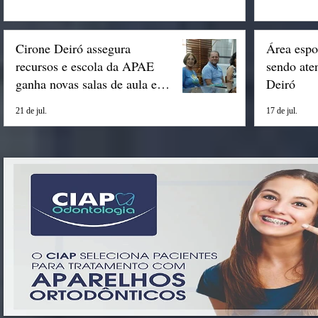
Cirone Deiró assegura
Área espo
recursos e escola da APAE
sendo ate
ganha novas salas de aula em
Deiró
Espigão
21 de jul.
17 de jul.