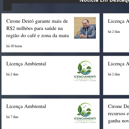
Cirone Deiró garante mais de
Licença 
R$2 milhões para saúde na
há 2 dias
região do café e zona da mata
há 18 horas
Licença Ambiental
Licença 
há 2 dias
há 2 dias
Licença Ambiental
Cirone De
recursos 
há 7 dias
ganha nov
Espigão