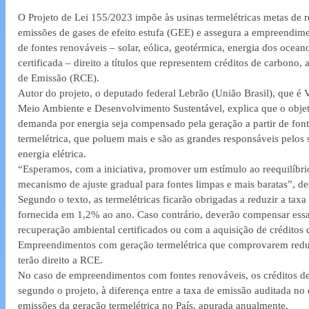
O Projeto de Lei 155/2023 impõe às usinas termelétricas metas de
emissões de gases de efeito estufa (GEE) e assegura a empreendime
de fontes renováveis – solar, eólica, geotérmica, energia dos ocea
certificada – direito a títulos que representem créditos de carbono
de Emissão (RCE). 
Autor do projeto, o deputado federal Lebrão (União Brasil), que é 
Meio Ambiente e Desenvolvimento Sustentável, explica que o obje
demanda por energia seja compensado pela geração a partir de font
termelétrica, que poluem mais e são as grandes responsáveis pelos
energia elétrica.
“Esperamos, com a iniciativa, promover um estímulo ao reequilíbr
mecanismo de ajuste gradual para fontes limpas e mais baratas”, de
Segundo o texto, as termelétricas ficarão obrigadas a reduzir a tax
fornecida em 1,2% ao ano. Caso contrário, deverão compensar essa
recuperação ambiental certificados ou com a aquisição de créditos 
Empreendimentos com geração termelétrica que comprovarem reduç
terão direito a RCE. 
No caso de empreendimentos com fontes renováveis, os créditos de
segundo o projeto, à diferença entre a taxa de emissão auditada n
emissões da geração termelétrica no País, apurada anualmente. 