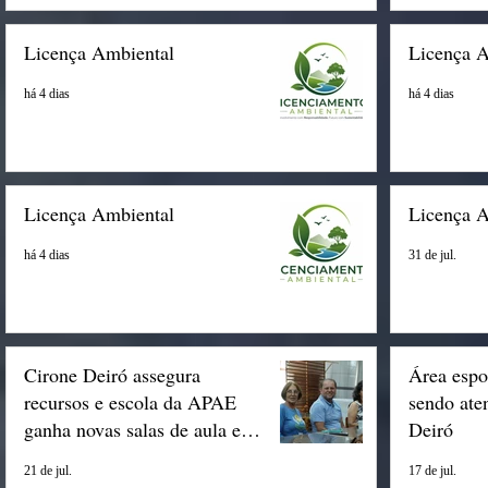
Licença Ambiental
Licença 
há 4 dias
há 4 dias
Licença Ambiental
Licença 
há 4 dias
31 de jul.
Cirone Deiró assegura
Área espo
recursos e escola da APAE
sendo ate
ganha novas salas de aula em
Deiró
Espigão
21 de jul.
17 de jul.