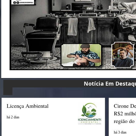
Notícia Em D
Licença Ambiental
Cirone De
R$2 milhõ
há 2 dias
região do
há 3 dias