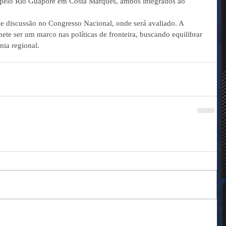
 pelo Rio Guaporé em Costa Marques, ambos integrados ao 
e e discussão no Congresso Nacional, onde será avaliado. A 
ete ser um marco nas políticas de fronteira, buscando equilibrar 
ia regional.