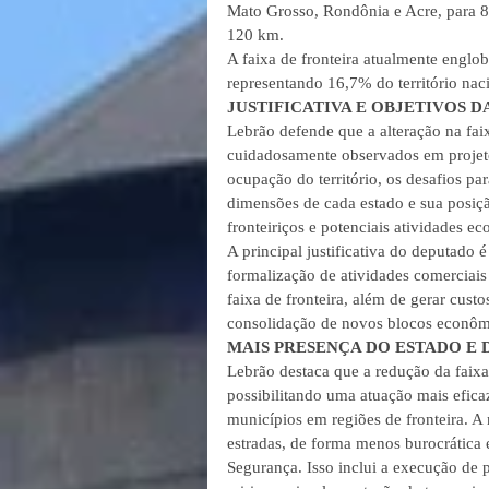
Mato Grosso, Rondônia e Acre, para 
120 km.
A faixa de fronteira atualmente englo
representando 16,7% do território na
JUSTIFICATIVA E OBJETIVOS 
Lebrão defende que a alteração na faix
cuidadosamente observados em projetos
ocupação do território, os desafios par
dimensões de cada estado e sua posiç
fronteiriços e potenciais atividades e
A principal justificativa do deputado 
formalização de atividades comerciais
faixa de fronteira, além de gerar cust
consolidação de novos blocos econômi
MAIS PRESENÇA DO ESTADO E
Lebrão destaca que a redução da faixa
possibilitando uma atuação mais eficaz
municípios em regiões de fronteira. A 
estradas, de forma menos burocrática
Segurança. Isso inclui a execução de 