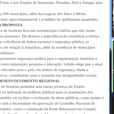
80 km; e nos Estados de Amazonas, Roraima, Pará e Amapá, para 
ba 588 municípios, além das Lagoas dos Patos e Mirim, 
cional, aproximadamente 1,4 milhão de quilômetros quadrados.
DA PROPOSTA
a de fronteira leva em consideração critérios que não foram 
 anteriores. Ele destaca a importância de considerar a efetiva 
a a eficiência da defesa nacional e segurança pública, as 
ão em relação à Amazônia, além da existência de municípios 
conômicas.
é promover segurança jurídica para a regularização fundiária e 
 como mineração, pesquisa e educação. Lebrão alega que a atual 
os elevados para o país, em termos de segurança, limita a 
cos, contribuindo para o aumento das desigualdades sociais.
 DESENVOLVIMENTO REGIONAL
 de fronteira permitirá uma maior presença do Estado, 
 na aplicação de políticas públicas para as populações dos 
medida vai facilitar a realização de obras públicas, como pontes e 
 e sem a necessidade de aprovação do Conselho Nacional de 
projetos, como a construção da Ponte Binacional em Guajará-