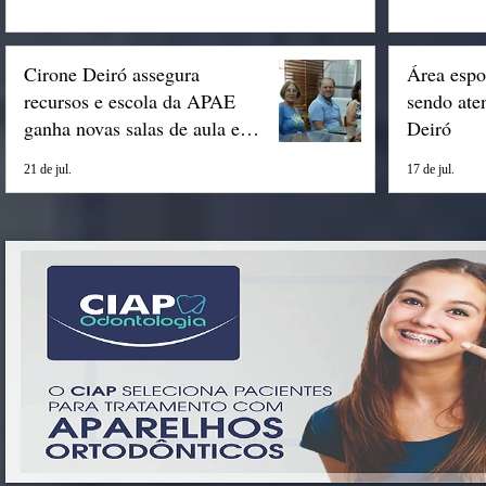
Cirone Deiró assegura
Área espo
recursos e escola da APAE
sendo ate
ganha novas salas de aula em
Deiró
Espigão
21 de jul.
17 de jul.