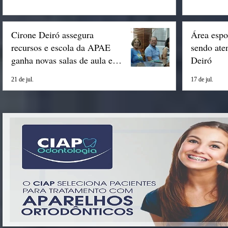
Cirone Deiró assegura
Área espo
recursos e escola da APAE
sendo ate
ganha novas salas de aula em
Deiró
Espigão
21 de jul.
17 de jul.