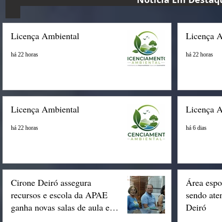
Licença Ambiental
Licença 
há 22 horas
há 22 horas
Licença Ambiental
Licença 
há 22 horas
há 6 dias
Cirone Deiró assegura
Área espo
recursos e escola da APAE
sendo ate
ganha novas salas de aula em
Deiró
Espigão