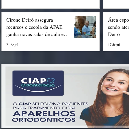
Cirone Deiró assegura
Área espo
recursos e escola da APAE
sendo ate
ganha novas salas de aula em
Deiró
Espigão
21 de jul.
17 de jul.