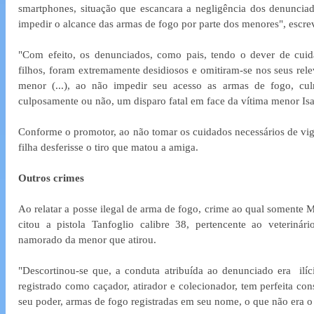
smartphones, situação que escancara a negligência dos denunciado
impedir o alcance das armas de fogo por parte dos menores", escre
"Com efeito, os denunciados, como pais, tendo o dever de cuida
filhos, foram extremamente desidiosos e omitiram-se nos seus relev
menor (...), ao não impedir seu acesso as armas de fogo, cul
culposamente ou não, um disparo fatal em face da vítima menor Isa
Conforme o promotor, ao não tomar os cuidados necessários de vigil
filha desferisse o tiro que matou a amiga.
Outros crimes
Ao relatar a posse ilegal de arma de fogo, crime ao qual somente M
citou a pistola Tanfoglio calibre 38, pertencente ao veterinár
namorado da menor que atirou.
"Descortinou-se que, a conduta atribuída ao denunciado era  ilí
registrado como caçador, atirador e colecionador, tem perfeita con
seu poder, armas de fogo registradas em seu nome, o que não era o