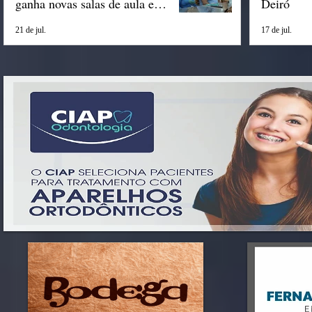
ganha novas salas de aula em
Deiró
Espigão
21 de jul.
17 de jul.