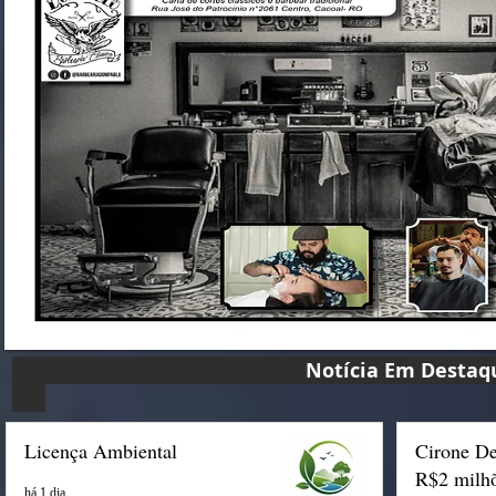
Notícia Em D
Licença Ambiental
Cirone De
R$2 milhõ
há 1 dia