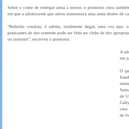
Sobre o crime de entregar arma a menor, o promotor citou també
em que a adolescente que atirou manuseava uma arma dentro de casa
"Referida conduta, é sabida, totalmente ilegal, uma vez que,
praticantes de tiro somente pode ser feito no clube de tiro apropri
ou instrutor", escreveu o promotor.
A ad
em j
O qu
fraud
rela
Samu
de U
Gaby 
casa
de f