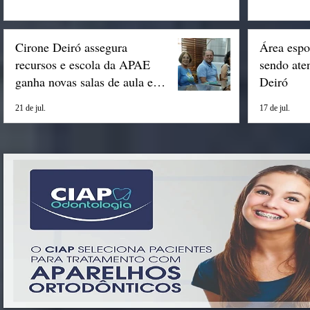
Cirone Deiró assegura
Área espo
recursos e escola da APAE
sendo ate
ganha novas salas de aula em
Deiró
Espigão
21 de jul.
17 de jul.