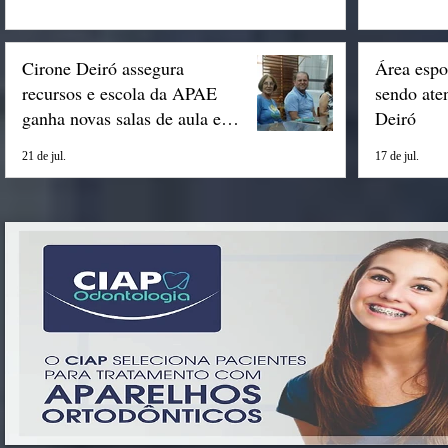
Cirone Deiró assegura
Área espo
recursos e escola da APAE
sendo ate
ganha novas salas de aula em
Deiró
Espigão
21 de jul.
17 de jul.