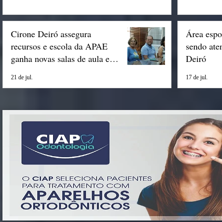
Cirone Deiró assegura
Área espo
recursos e escola da APAE
sendo ate
ganha novas salas de aula em
Deiró
Espigão
21 de jul.
17 de jul.