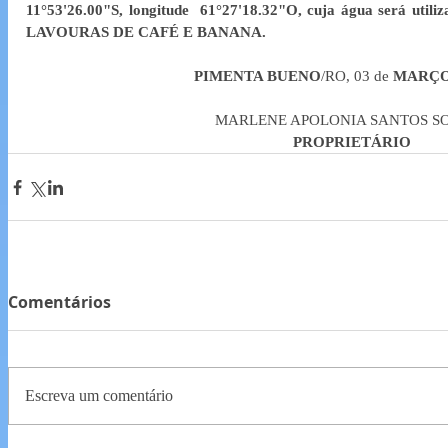
11°53'26.00"S, longitude  61°27'18.32"O, cuja água será uti
LAVOURAS DE CAFÉ E BANANA.
PIMENTA BUENO
/RO, 03 de 
MARÇ
MARLENE APOLONIA SANTOS S
PROPRIETÁRIO
Comentários
Escreva um comentário