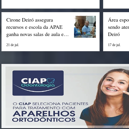
Cirone Deiró assegura
Área espo
recursos e escola da APAE
sendo ate
ganha novas salas de aula em
Deiró
Espigão
21 de jul.
17 de jul.