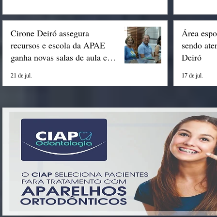
Cirone Deiró assegura
Área espo
recursos e escola da APAE
sendo ate
ganha novas salas de aula em
Deiró
Espigão
21 de jul.
17 de jul.