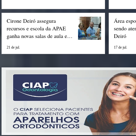
Cirone Deiró assegura
Área espo
recursos e escola da APAE
sendo ate
ganha novas salas de aula em
Deiró
Espigão
21 de jul.
17 de jul.