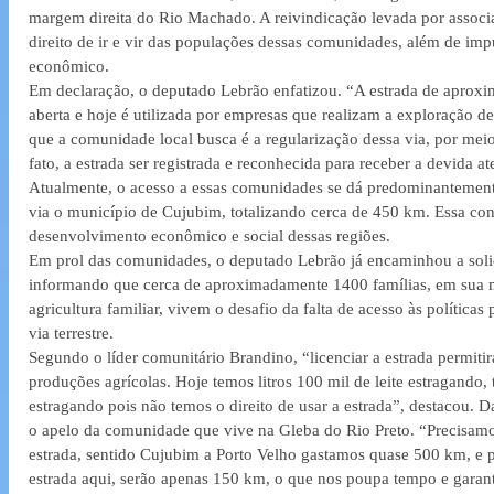
margem direita do Rio Machado. A reivindicação levada por associa
direito de ir e vir das populações dessas comunidades, além de im
econômico.
Em declaração, o deputado Lebrão enfatizou. “A estrada de aproxi
aberta e hoje é utilizada por empresas que realizam a exploração d
que a comunidade local busca é a regularização dessa via, por meio
fato, a estrada ser registrada e reconhecida para receber a devida a
Atualmente, o acesso a essas comunidades se dá predominantemente 
via o município de Cujubim, totalizando cerca de 450 km. Essa cond
desenvolvimento econômico e social dessas regiões.
Em prol das comunidades, o deputado Lebrão já encaminhou a sol
informando que cerca de aproximadamente 1400 famílias, em sua ma
agricultura familiar, vivem o desafio da falta de acesso às políticas
via terrestre.
Segundo o líder comunitário Brandino, “licenciar a estrada permiti
produções agrícolas. Hoje temos litros 100 mil de leite estragando, 
estragando pois não temos o direito de usar a estrada”, destacou. 
o apelo da comunidade que vive na Gleba do Rio Preto. “Precisamo
estrada, sentido Cujubim a Porto Velho gastamos quase 500 km, e p
estrada aqui, serão apenas 150 km, o que nos poupa tempo e garant