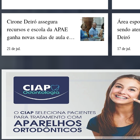
Cirone Deiró assegura
Área espo
recursos e escola da APAE
sendo ate
ganha novas salas de aula em
Deiró
Espigão
21 de jul.
17 de jul.