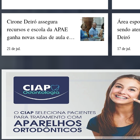
Cirone Deiró assegura
Área espo
recursos e escola da APAE
sendo ate
ganha novas salas de aula em
Deiró
Espigão
21 de jul.
17 de jul.