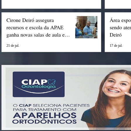
Cirone Deiró assegura
Área espo
recursos e escola da APAE
sendo ate
ganha novas salas de aula em
Deiró
Espigão
21 de jul.
17 de jul.