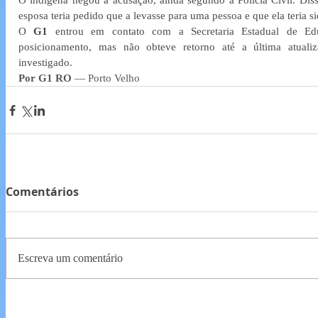
O indígena negou a acusação, ainda segundo a Polícia Civil. Diss
esposa teria pedido que a levasse para uma pessoa e que ela teria s
O 
G1 
entrou em contato com a Secretaria Estadual de Ed
posicionamento, mas não obteve retorno até a última atuali
investigado.
Por G1 RO 
— Porto Velho
Comentários
Escreva um comentário