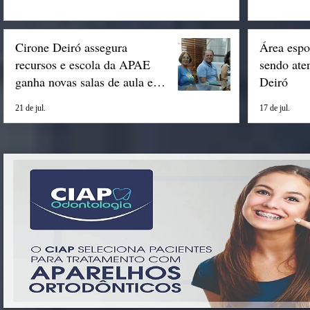
Cirone Deiró assegura
Área espo
recursos e escola da APAE
sendo ate
ganha novas salas de aula em
Deiró
Espigão
21 de jul.
17 de jul.