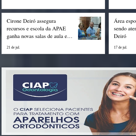
Cirone Deiró assegura
Área espo
recursos e escola da APAE
sendo ate
ganha novas salas de aula em
Deiró
Espigão
21 de jul.
17 de jul.