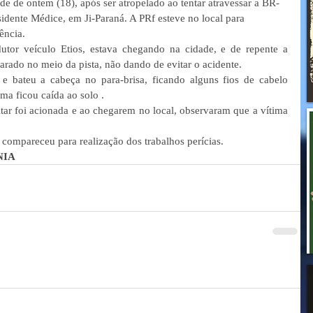
de de ontem (18), após ser atropelado ao tentar atravessar a BR-
sidente Médice, em Ji-Paraná. A PRf esteve no local para 
rência.
tor veículo Etios, estava chegando na cidade, e de repente a 
 parado no meio da pista, não dando de evitar o acidente.
e bateu a cabeça no para-brisa, ficando alguns fios de cabelo 
ima ficou caída ao solo .
ar foi acionada e ao chegarem no local, observaram que a vítima 
a compareceu para realização dos trabalhos perícias.
NIA