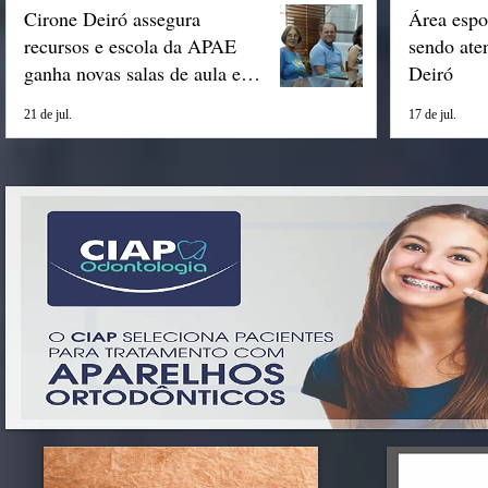
Cirone Deiró assegura
Área espo
recursos e escola da APAE
sendo ate
ganha novas salas de aula em
Deiró
Espigão
21 de jul.
17 de jul.