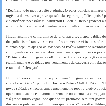
candidatos abordaram a questão da falta de soldados e da defasagem
“Reafirmo todo meu respeito e admiração pelos policiais militares 
urgência de resolver a grave questão da segurança pública, pois é 
e a eficiência necessárias”, confirmou Hildon. “Quero agradecer a 
a eles pedimos um voto de confiança no trabalho que iremos realiza
Hildon assumiu o compromisso de priorizar a segurança pública do
dos policiais militares, assim como fez em recente visita ao sindicato
“Temos hoje um apagão de soldados na Polícia Militar de Rondônia
contingente de oficiais, de cabos para cima, enquanto nossos praça
“Existe também um grande déficit nos salários da corporação e é u
realinhamento e equidade nos vencimentos da categoria em relação
estados da federação”.
Hildon Chaves confirmou que promoverá “um grande concurso públi
soldados na PM, Corpo de Bombeiros e Defesa Civil do Estado. “H
novos soldados e necessitamos urgentemente repor o efetivo polici
operacional, além de atuarmos fortemente no combate à corrupção em
“Já prendi muito vagabundo quando fui promotor, serei um governa
dos nossos policiais, tanto militares quanto civis”, ressaltou Hildon