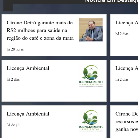
Cirone Deiró garante mais de
Licença 
R$2 milhões para saúde na
há 2 dias
região do café e zona da mata
há 20 horas
Licença Ambiental
Licença 
há 2 dias
há 2 dias
Licença Ambiental
Cirone De
recursos 
31 de jul.
ganha nov
Espigão