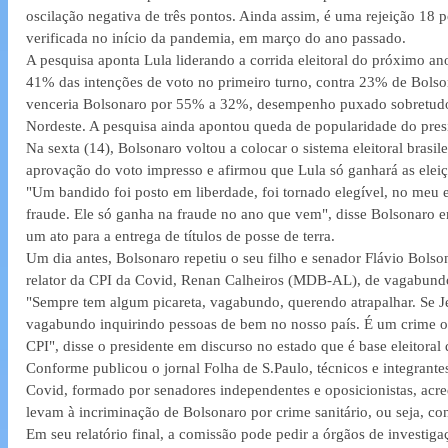
oscilação negativa de três pontos. Ainda assim, é uma rejeição 18 
verificada no início da pandemia, em março do ano passado.
A pesquisa aponta Lula liderando a corrida eleitoral do próximo an
41% das intenções de voto no primeiro turno, contra 23% de Bolso
venceria Bolsonaro por 55% a 32%, desempenho puxado sobretudo 
Nordeste. A pesquisa ainda apontou queda de popularidade do pres
Na sexta (14), Bolsonaro voltou a colocar o sistema eleitoral brasi
aprovação do voto impresso e afirmou que Lula só ganhará as elei
"Um bandido foi posto em liberdade, foi tornado elegível, no meu e
fraude. Ele só ganha na fraude no ano que vem", disse Bolsonaro e
um ato para a entrega de títulos de posse de terra.
Um dia antes, Bolsonaro repetiu o seu filho e senador Flávio Bols
relator da CPI da Covid, Renan Calheiros (MDB-AL), de vagabund
"Sempre tem algum picareta, vagabundo, querendo atrapalhar. Se J
vagabundo inquirindo pessoas de bem no nosso país. É um crime 
CPI", disse o presidente em discurso no estado que é base eleitora
Conforme publicou o jornal Folha de S.Paulo, técnicos e integrante
Covid, formado por senadores independentes e oposicionistas, acre
levam à incriminação de Bolsonaro por crime sanitário, ou seja, con
Em seu relatório final, a comissão pode pedir a órgãos de investig