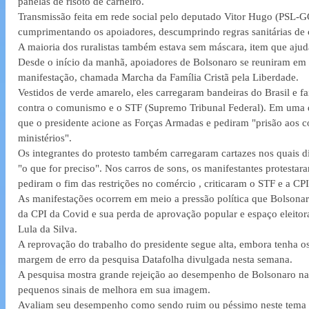
panelas de risoto de carneiro.
Transmissão feita em rede social pelo deputado Vitor Hugo (PSL-G
cumprimentando os apoiadores, descumprindo regras sanitárias de
A maioria dos ruralistas também estava sem máscara, item que ajud
Desde o início da manhã, apoiadores de Bolsonaro se reuniram em 
manifestação, chamada Marcha da Família Cristã pela Liberdade.
Vestidos de verde amarelo, eles carregaram bandeiras do Brasil e fa
contra o comunismo e o STF (Supremo Tribunal Federal). Em uma d
que o presidente acione as Forças Armadas e pediram "prisão aos c
ministérios".
Os integrantes do protesto também carregaram cartazes nos quais di
"o que for preciso". Nos carros de sons, os manifestantes protestar
pediram o fim das restrições no comércio , criticaram o STF e a CP
As manifestações ocorrem em meio a pressão política que Bolsona
da CPI da Covid e sua perda de aprovação popular e espaço eleitora
Lula da Silva.
A reprovação do trabalho do presidente segue alta, embora tenha o
margem de erro da pesquisa Datafolha divulgada nesta semana.
A pesquisa mostra grande rejeição ao desempenho de Bolsonaro n
pequenos sinais de melhora em sua imagem.
Avaliam seu desempenho como sendo ruim ou péssimo neste tema 