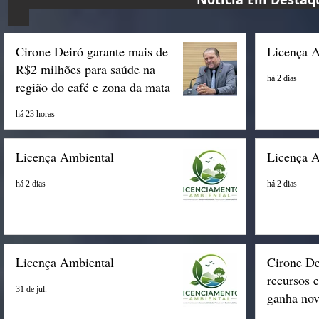
Cirone Deiró garante mais de
Licença 
R$2 milhões para saúde na
há 2 dias
região do café e zona da mata
há 23 horas
Licença Ambiental
Licença 
há 2 dias
há 2 dias
Licença Ambiental
Cirone De
recursos 
31 de jul.
ganha nov
Espigão