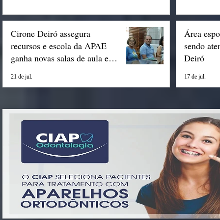
Cirone Deiró assegura
Área espo
recursos e escola da APAE
sendo ate
ganha novas salas de aula em
Deiró
Espigão
21 de jul.
17 de jul.