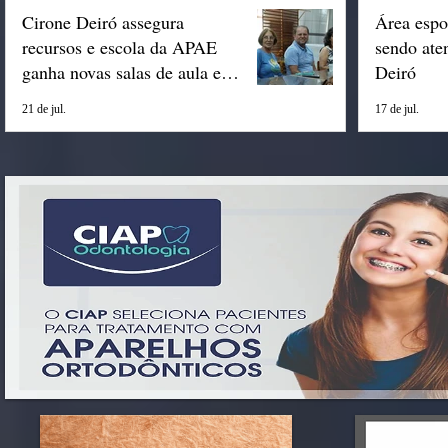
Cirone Deiró assegura
Área espo
recursos e escola da APAE
sendo ate
ganha novas salas de aula em
Deiró
Espigão
21 de jul.
17 de jul.