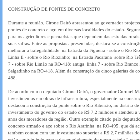
CONSTRUÇÃO DE PONTES DE CONCRETO
Durante a reunião, Cirone Deiró apresentou ao governador projetos 
pontes de concreto e aço em diversas localidades do estado. Segundo
para os agricultores e pecuaristas que dependem das estradas rurai
suas safras. Entre as propostas apresentadas, destaca-se a construç
melhorar a trafegabilidade  na Estrada da Figueira - sobre o Rio R
Linha E - sobre o Rio Riozinho;  na Estrada Pacarana  sobre Rio Tr
7 - sobre Rio Limão na RO-418; antiga  linha 7 - sobre Rio Branco, 
Salgadinho na RO-418. Além da construção de cinco galerias de c
488.
De acordo com o deputado Cirone Deiró, o governador Coronel Mar
investimentos em obras de infraestrutura, especialmente na constru
destacou a construção da ponte sobre o Rio Ribeirão, no distrito d
investimento do governo do estado de R$ 7,2 milhões e atendeu a 
anos dos moradores da região. Outro exemplo citado pelo deputado 
concreto armado e aço sobre o Rio Ararinha, na RO-495, que dá ace
também contou com um investimento superior a R$ 2,7 milhões do 
estão contribuindo para o desenvolvimento do nosso estado,” reco