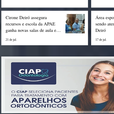
Cirone Deiró assegura
Área espo
recursos e escola da APAE
sendo ate
ganha novas salas de aula em
Deiró
Espigão
21 de jul.
17 de jul.