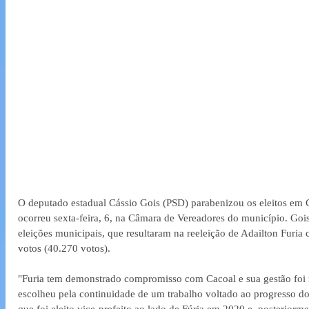
O deputado estadual Cássio Gois (PSD) parabenizou os eleitos em 
ocorreu sexta-feira, 6, na Câmara de Vereadores do município. Goi
eleições municipais, que resultaram na reeleição de Adailton Furi
votos (40.270 votos). 
"Furia tem demonstrado compromisso com Cacoal e sua gestão foi 
escolheu pela continuidade de um trabalho voltado ao progresso do
que foi eleito vice-prefeito ao lado de Fúria em 2020 e, posteriorm