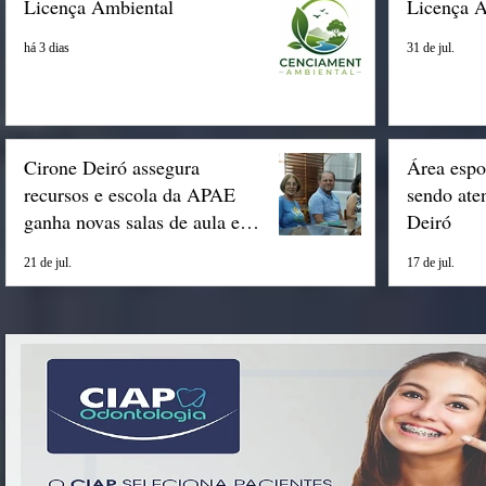
Licença Ambiental
Licença 
há 3 dias
31 de jul.
Cirone Deiró assegura
Área espo
recursos e escola da APAE
sendo ate
ganha novas salas de aula em
Deiró
Espigão
21 de jul.
17 de jul.