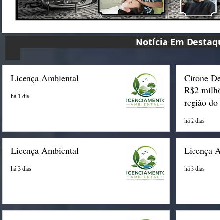
Notícia Em D
Licença Ambiental
Cirone De
R$2 milhõ
há 1 dia
região do
há 2 dias
Licença Ambiental
Licença 
há 3 dias
há 3 dias