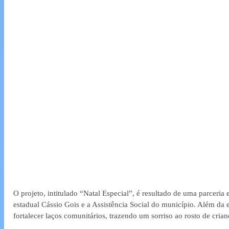
O projeto, intitulado “Natal Especial”, é resultado de uma parceria
estadual Cássio Gois e a Assistência Social do município. Além da e
fortalecer laços comunitários, trazendo um sorriso ao rosto de crian