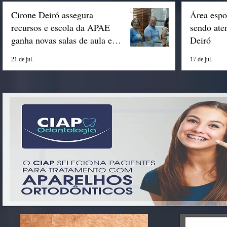
Cirone Deiró assegura
Área espo
recursos e escola da APAE
sendo ate
ganha novas salas de aula em
Deiró
Espigão
21 de jul.
17 de jul.