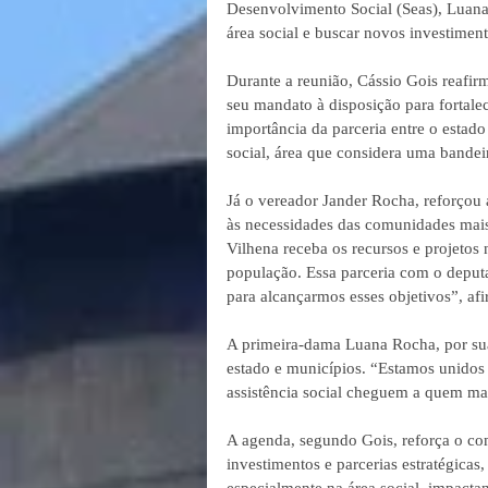
Desenvolvimento Social (Seas), Luana 
área social e buscar novos investiment
Durante a reunião, Cássio Gois reafi
seu mandato à disposição para fortalec
importância da parceria entre o estado
social, área que considera uma bandei
Já o vereador Jander Rocha, reforçou 
às necessidades das comunidades mais
Vilhena receba os recursos e projetos 
população. Essa parceria com o deput
para alcançarmos esses objetivos”, afi
A primeira-dama Luana Rocha, por sua
estado e municípios. “Estamos unidos 
assistência social cheguem a quem mais
A agenda, segundo Gois, reforça o c
investimentos e parcerias estratégicas
especialmente na área social, impactan