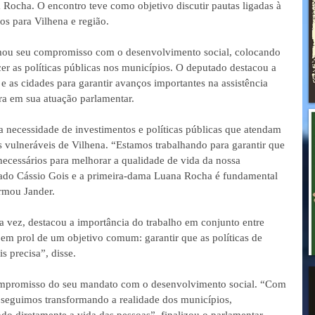
Rocha. O encontro teve como objetivo discutir pautas ligadas à 
os para Vilhena e região.  
rmou seu compromisso com o desenvolvimento social, colocando 
er as políticas públicas nos municípios. O deputado destacou a 
 e as cidades para garantir avanços importantes na assistência 
ra em sua atuação parlamentar.  
a necessidade de investimentos e políticas públicas que atendam 
 vulneráveis de Vilhena. “Estamos trabalhando para garantir que 
necessários para melhorar a qualidade de vida da nossa 
ado Cássio Gois e a primeira-dama Luana Rocha é fundamental 
rmou Jander.  
 vez, destacou a importância do trabalho em conjunto entre 
em prol de um objetivo comum: garantir que as políticas de 
 precisa”, disse.  
ompromisso do seu mandato com o desenvolvimento social. “Com 
, seguimos transformando a realidade dos municípios, 
do diretamente a vida das pessoas”, finalizou o parlamentar.