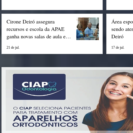
Cirone Deiró assegura
Área espo
recursos e escola da APAE
sendo ate
ganha novas salas de aula em
Deiró
Espigão
21 de jul.
17 de jul.