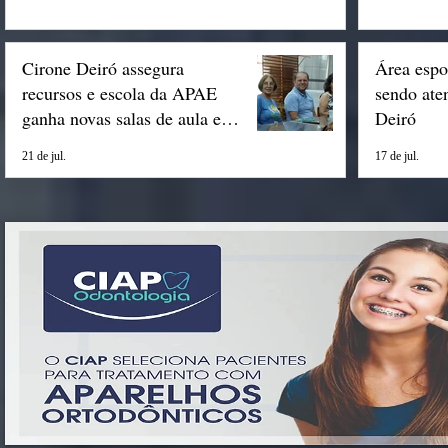
Cirone Deiró assegura
Área espo
recursos e escola da APAE
sendo ate
ganha novas salas de aula em
Deiró
Espigão
21 de jul.
17 de jul.