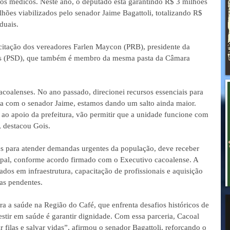
os médicos. Neste ano, o deputado está garantindo R$ 3 milhões 
hões viabilizados pelo senador Jaime Bagattoli, totalizando R$ 
duais. 
citação dos vereadores Farlen Maycon (PRB), presidente da 
es (PSD), que também é membro da mesma pasta da Câmara 
oalenses. No ano passado, direcionei recursos essenciais para 
ria com o senador Jaime, estamos dando um salto ainda maior. 
 ao apoio da prefeitura, vão permitir que a unidade funcione com 
, destacou Gois.  
es para atender demandas urgentes da população, deve receber 
ipal, conforme acordo firmado com o Executivo cacoalense. A 
ados em infraestrutura, capacitação de profissionais e aquisição 
as pendentes.  
ra a saúde na Região do Café, que enfrenta desafios históricos de 
estir em saúde é garantir dignidade. Com essa parceria, Cacoal 
 filas e salvar vidas”, afirmou o senador Bagattoli, reforçando o 