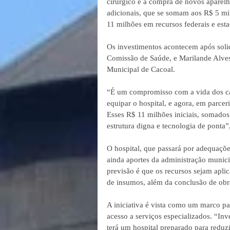
cirúrgico e a compra de novos aparelh
adicionais, que se somam aos R$ 5 mil
11 milhões em recursos federais e esta
Os investimentos acontecem após soli
Comissão de Saúde, e Marilande Alv
Municipal de Cacoal.
“É um compromisso com a vida dos cac
equipar o hospital, e agora, em parce
Esses R$ 11 milhões iniciais, somados
estrutura digna e tecnologia de ponta”
O hospital, que passará por adequaçõ
ainda aportes da administração munic
previsão é que os recursos sejam aplic
de insumos, além da conclusão de obr
A iniciativa é vista como um marco pa
acesso a serviços especializados. “Inv
terá um hospital preparado para reduzir