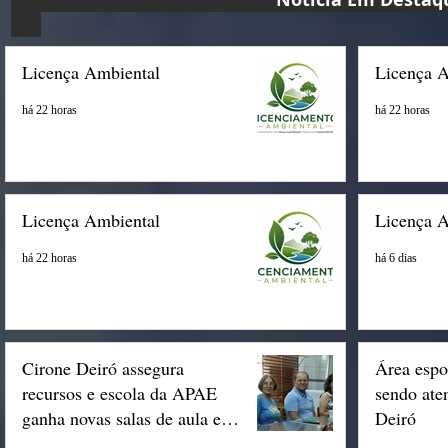
Licença Ambiental
Licença 
há 22 horas
há 22 horas
Licença Ambiental
Licença 
há 22 horas
há 6 dias
Cirone Deiró assegura
Área espo
recursos e escola da APAE
sendo ate
ganha novas salas de aula em
Deiró
Espigão