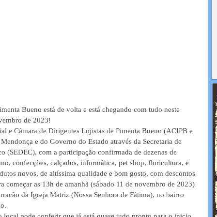
Pimenta Bueno está de volta e está chegando com tudo neste 
ovembro de 2023!
al e Câmara de Dirigentes Lojistas de Pimenta Bueno (ACIPB e 
Mendonça e do Governo do Estado através da Secretaria de 
 (SEDEC), com a participação confirmada de dezenas de 
, confecções, calçados, informática, pet shop, floricultura, e 
dutos novos, de altíssima qualidade e bom gosto, com descontos 
ara começar as 13h de amanhã (sábado 11 de novembro de 2023) 
rracão da Igreja Matriz (Nossa Senhora de Fátima), no bairro 
o.
ocal pode conferir que já está quase tudo pronto para o inicio 