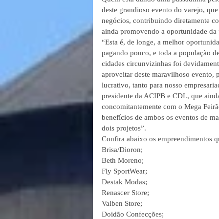
deste grandioso evento do varejo, que
negócios, contribuindo diretamente c
ainda promovendo a oportunidade da 
“Esta é, de longe, a melhor oportunid
pagando pouco, e toda a população de
cidades circunvizinhas foi devidament
aproveitar deste maravilhoso evento, 
lucrativo, tanto para nosso empresar
presidente da ACIPB e CDL, que ainda 
concomitantemente com o Mega Feirão
benefícios de ambos os eventos de man
dois projetos”.
Confira abaixo os empreendimentos qu
Brisa/Dioron;
Beth Moreno;
Fly SportWear;
Destak Modas;
Renascer Store;
Valben Store;
Doidão Confecções;