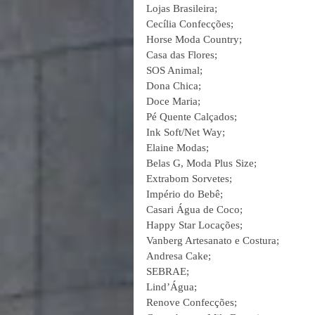
Lojas Brasileira;
Cecília Confecções;
Horse Moda Country;
Casa das Flores;
SOS Animal;
Dona Chica;
Doce Maria;
Pé Quente Calçados;
Ink Soft/Net Way;
Elaine Modas;
Belas G, Moda Plus Size;
Extrabom Sorvetes;
Império do Bebê;
Casari Água de Coco;
Happy Star Locações;
Vanberg Artesanato e Costura;
Andresa Cake;
SEBRAE;
Lind’Água;
Renove Confecções;