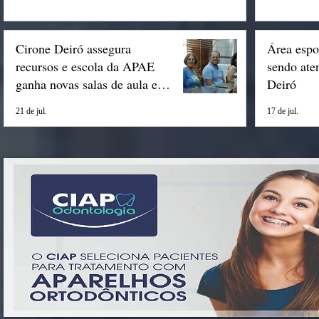
Cirone Deiró assegura
Área espo
recursos e escola da APAE
sendo ate
ganha novas salas de aula em
Deiró
Espigão
21 de jul.
17 de jul.