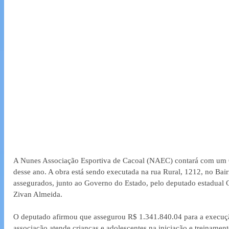
A Nunes Associação Esportiva de Cacoal (NAEC) contará com um Ce
desse ano. A obra está sendo executada na rua Rural, 1212, no Bair
assegurados, junto ao Governo do Estado, pelo deputado estadual C
Zivan Almeida.
O deputado afirmou que assegurou R$ 1.341.840.04 para a execuçã
associação atende crianças e adolescentes na iniciação e treiname