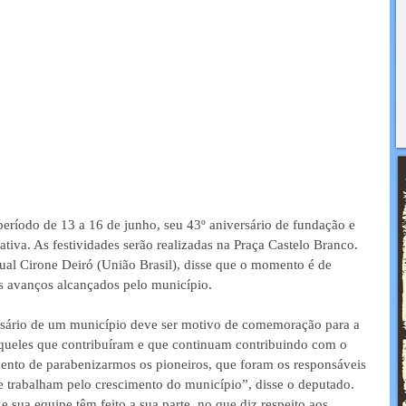
eríodo de 13 a 16 de junho, seu 43º aniversário de fundação e 
tiva. As festividades serão realizadas na Praça Castelo Branco. 
ual Cirone Deiró (União Brasil), disse que o momento é de 
s avanços alcançados pelo município.
rsário de um município deve ser motivo de comemoração para a 
aqueles que contribuíram e que continuam contribuindo com o 
nto de parabenizarmos os pioneiros, que foram os responsáveis 
ue trabalham pelo crescimento do município”, disse o deputado. 
sua equipe têm feito a sua parte, no que diz respeito aos 