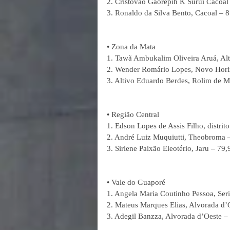
2. Cristóvão Gaorepih K Suruí Cacoal
3. Ronaldo da Silva Bento, Cacoal – 8
• Zona da Mata
1. Tawã Ambukalim Oliveira Aruá, Alt
2. Wender Romário Lopes, Novo Horiz
3. Altivo Eduardo Berdes, Rolim de M
• Região Central
1. Edson Lopes de Assis Filho, distri
2. André Luiz Muquiutti, Theobroma –
3. Sirlene Paixão Eleotério, Jaru – 79,
• Vale do Guaporé
1. Angela Maria Coutinho Pessoa, Seri
2. Mateus Marques Elias, Alvorada d’
3. Adegil Banzza, Alvorada d’Oeste –