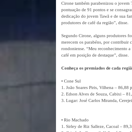
Cirone também parabenizou o jovem Ta
pontuação de 91 pontos e se consagra
dedicação do jovem Tawã e de sua fam
produtores de café da região”, disse.
Segundo Cirone, alguns produtores fo
merecem os parabéns, por contribuir 
rondoniense. “Meu reconhecimento a to
café em posição de destaque”, disse.
Conheça os premiados de cada regiã
• Cone Sul
1. João Soares Piris, Vilhena – 86,88 
2. Edson Alves de Souza, Cabixi – 81
3. Lugar: José Carlos Miranda, Cerejei
• Rio Machado
1. Sirley de Riz Salleze, Cacoal – 89,